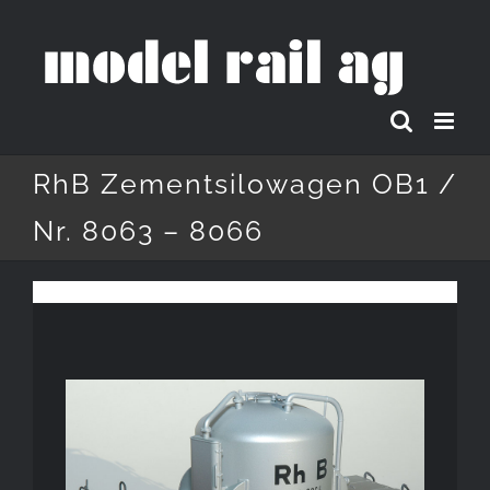
Zum
Inhalt
springen
RhB Zementsilowagen OB1 /
Nr. 8063 – 8066