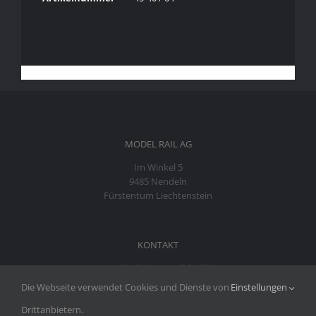
MODEL RAIL AG
Im Winkel 5
9485 Nendeln
Fürstentum Liechtenstein
KONTAKT
Mail:
admin@modelrail.li
Telefon:
+423 373 21 39
Die Webseite verwendet Cookies und Dienste von
Einstellungen
Telefax: +423 373 41 49
Drittanbietern.